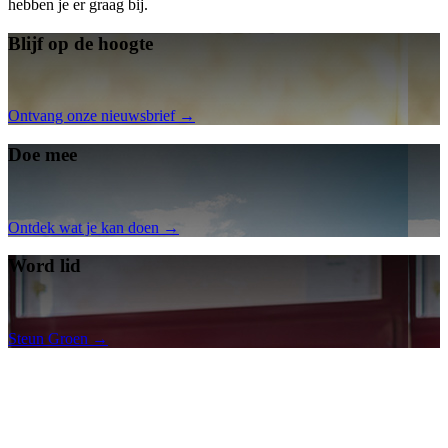
hebben je er graag bij.
Blijf op de hoogte
Ontvang onze nieuwsbrief →
Doe mee
Ontdek wat je kan doen →
Word lid
Steun Groen →