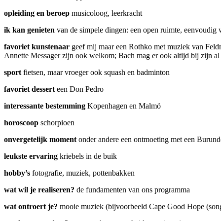
opleiding en beroep
musicoloog, leerkracht
ik kan genieten
van de simpele dingen: een open ruimte, eenvoudig 
favoriet kunstenaar
geef mij maar een Rothko met muziek van Feldm
Annette Messager zijn ook welkom; Bach mag er ook altijd bij zijn a
sport
fietsen, maar vroeger ook squash en badminton
favoriet dessert
een Don Pedro
interessante bestemming
Kopenhagen en Malmö
horoscoop
schorpioen
onvergetelijk moment
onder andere een ontmoeting met een Burunde
leukste ervaring
kriebels in de buik
hobby’s
fotografie, muziek, pottenbakken
wat wil je realiseren?
de fundamenten van ons programma
wat ontroert je?
mooie muziek (bijvoorbeeld Cape Good Hope (song f