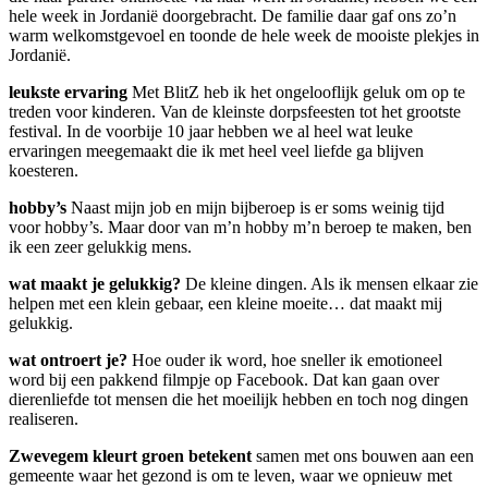
hele week in Jordanië doorgebracht. De familie daar gaf ons zo’n
warm welkomstgevoel en toonde de hele week de mooiste plekjes in
Jordanië.
leukste ervaring
Met BlitZ heb ik het ongelooflijk geluk om op te
treden voor kinderen. Van de kleinste dorpsfeesten tot het grootste
festival. In de voorbije 10 jaar hebben we al heel wat leuke
ervaringen meegemaakt die ik met heel veel liefde ga blijven
koesteren.
hobby’s
Naast mijn job en mijn bijberoep is er soms weinig tijd
voor hobby’s. Maar door van m’n hobby m’n beroep te maken, ben
ik een zeer gelukkig mens.
wat maakt je gelukkig?
De kleine dingen. Als ik mensen elkaar zie
helpen met een klein gebaar, een kleine moeite… dat maakt mij
gelukkig.
wat ontroert je?
Hoe ouder ik word, hoe sneller ik emotioneel
word bij een pakkend filmpje op Facebook. Dat kan gaan over
dierenliefde tot mensen die het moeilijk hebben en toch nog dingen
realiseren.
Zwevegem kleurt groen betekent
samen met ons bouwen aan een
gemeente waar het gezond is om te leven, waar we opnieuw met