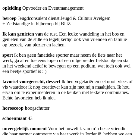
opleiding
Opvoeder en Eventmanagement
beroep
Jeugdconsulent dienst Jeugd & Cultuur Avelgem
+ Zelfstandige in bijberoep bij BlitZ
Ik kan genieten van
de rust. Een leuke wandeling in het bos en
genieten van de stilte en tegelijkertijd ook van vrienden en familie
op bezoek, van plezier en lachen.
sport
ik ben geen fanatieke sporter maar neem de fiets naar het
werk, ga af en toe eens lopen of een uitgebreider fietstochtje en sta
in het weekend actief te bewegen op een podium, wat toch ook wel
een beetje sportief is :-)
favoriet voorgerecht, dessert
Ik ben vegetariër en eet nooit vlees of
vis waardoor ik nog creatiever kan zijn met mijn maaltijden. Ik hou
ervan om te experimenteren in de keuken met lekkere combinaties.
Echte favorieten heb ik niet.
horoscoop b
oogschutter
schoenmaat
43
onvergetelijk moment
Voor het huwelijk van m’n beste vriendin
die haar partner ontmoette via haar werk in Jordanië, hebben we een