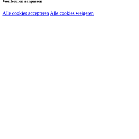
Voorkeuren aanpassen
Alle cookies accepteren
Alle cookies weigeren
Noodzakelijke cookies:
Functionele en analytische cookies:
Marketingcookies: