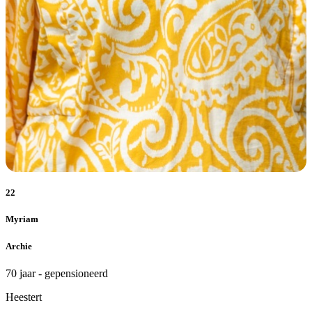
22
Myriam
Archie
70 jaar - gepensioneerd
Heestert