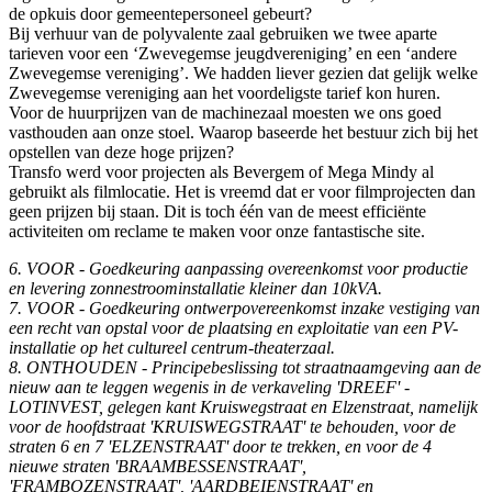
de opkuis door gemeentepersoneel gebeurt?
Bij verhuur van de polyvalente zaal gebruiken we twee aparte
tarieven voor een ‘Zwevegemse jeugdvereniging’ en een ‘andere
Zwevegemse vereniging’. We hadden liever gezien dat gelijk welke
Zwevegemse vereniging aan het voordeligste tarief kon huren.
Voor de huurprijzen van de machinezaal moesten we ons goed
vasthouden aan onze stoel. Waarop baseerde het bestuur zich bij het
opstellen van deze hoge prijzen?
Transfo werd voor projecten als Bevergem of Mega Mindy al
gebruikt als filmlocatie. Het is vreemd dat er voor filmprojecten dan
geen prijzen bij staan. Dit is toch één van de meest efficiënte
activiteiten om reclame te maken voor onze fantastische site.
6. VOOR - Goedkeuring aanpassing overeenkomst voor productie
en levering zonnestroominstallatie kleiner dan 10kVA.
7. VOOR - Goedkeuring ontwerpovereenkomst inzake vestiging van
een recht van opstal voor de plaatsing en exploitatie van een PV-
installatie op het cultureel centrum-theaterzaal.
8. ONTHOUDEN - Principebeslissing tot straatnaamgeving aan de
nieuw aan te leggen wegenis in de verkaveling 'DREEF' -
LOTINVEST, gelegen kant Kruiswegstraat en Elzenstraat, namelijk
voor de hoofdstraat 'KRUISWEGSTRAAT' te behouden, voor de
straten 6 en 7 'ELZENSTRAAT' door te trekken, en voor de 4
nieuwe straten 'BRAAMBESSENSTRAAT',
'FRAMBOZENSTRAAT', 'AARDBEIENSTRAAT' en