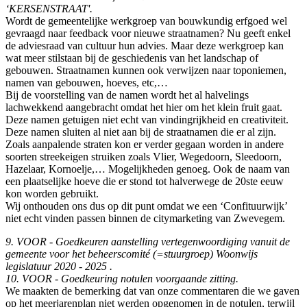
‘KERSENSTRAAT'.
Wordt de gemeentelijke werkgroep van bouwkundig erfgoed wel
gevraagd naar feedback voor nieuwe straatnamen? Nu geeft enkel
de adviesraad van cultuur hun advies. Maar deze werkgroep kan
wat meer stilstaan bij de geschiedenis van het landschap of
gebouwen. Straatnamen kunnen ook verwijzen naar toponiemen,
namen van gebouwen, hoeves, etc,…
Bij de voorstelling van de namen wordt het al halvelings
lachwekkend aangebracht omdat het hier om het klein fruit gaat.
Deze namen getuigen niet echt van vindingrijkheid en creativiteit.
Deze namen sluiten al niet aan bij de straatnamen die er al zijn.
Zoals aanpalende straten kon er verder gegaan worden in andere
soorten streekeigen struiken zoals Vlier, Wegedoorn, Sleedoorn,
Hazelaar, Kornoelje,… Mogelijkheden genoeg. Ook de naam van
een plaatselijke hoeve die er stond tot halverwege de 20ste eeuw
kon worden gebruikt.
Wij onthouden ons dus op dit punt omdat we een ‘Confituurwijk’
niet echt vinden passen binnen de citymarketing van Zwevegem.
9. VOOR - Goedkeuren aanstelling vertegenwoordiging vanuit de
gemeente voor het beheerscomité (=stuurgroep) Woonwijs
legislatuur 2020 - 2025 .
10. VOOR - Goedkeuring notulen voorgaande zitting.
We maakten de bemerking dat van onze commentaren die we gaven
op het meerjarenplan niet werden opgenomen in de notulen, terwijl