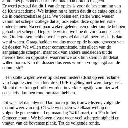
af hoe het personeel daar in Knokke dan ook op reageert.
Er werd gezegd dat dit 1 van de opties is voor de bestemming van
de Kunstacademie. We krijgen nu te horen dat dit de enige optie is
die in onderzoeksfase gaat. We voelen een sterke wind waaien
vanuit het schepencollege dat zij ook enkel deze optie ten volle
ondersteunen. Na een paar weken geleden een onderhoud te hebben
gehad met schepen Degezelle wisten we hoe de vork aan de steel
zat. Ondertussen hebben we het gevoel dat er al meer beslist is dan
we al weten. Graag hadden we dus meer op de hoogte geweest van
dit dossier. We willen meer communicatie, niet alleen van de
aangelangde schepen, maar ook van andere raadsleden uit de
meerderheid en oppositie, waarvan we ook hun stem in dit debat
willen horen. Kan dit dossier dus eens worden voorgelegd aan de
commissie?
- Ten slotte wijzen we er op dat een mederaadslid op een reclame
van Lago te zien is en hier de GDPR regeling niet werd toegepast.
Mocht deze foto gebruikt worden in verkiezingstijd zou hier wel
eens heisa kunnen rond ontstaan hebben.
Dit was het dan alweer. Dan horen jullie, trouwe lezers, volgende
maand weer van mij. Of wie weet zien we elkaar wel op de
volgende gemeenteraad op maandag 24 februari, om 19u in het
Gemeentepunt. We beloven alvast weer veel scherpzinnigheid en
vragen van de bovenste plank. Tot de volgende ronde,