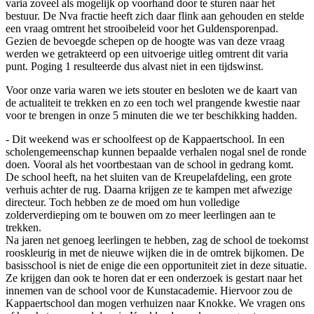
varia zoveel als mogelijk op voorhand door te sturen naar het
bestuur. De Nva fractie heeft zich daar flink aan gehouden en stelde
een vraag omtrent het strooibeleid voor het Guldensporenpad.
Gezien de bevoegde schepen op de hoogte was van deze vraag
werden we getrakteerd op een uitvoerige uitleg omtrent dit varia
punt. Poging 1 resulteerde dus alvast niet in een tijdswinst.
Voor onze varia waren we iets stouter en besloten we de kaart van
de actualiteit te trekken en zo een toch wel prangende kwestie naar
voor te brengen in onze 5 minuten die we ter beschikking hadden.
- Dit weekend was er schoolfeest op de Kappaertschool. In een
scholengemeenschap kunnen bepaalde verhalen nogal snel de ronde
doen. Vooral als het voortbestaan van de school in gedrang komt.
De school heeft, na het sluiten van de Kreupelafdeling, een grote
verhuis achter de rug. Daarna krijgen ze te kampen met afwezige
directeur. Toch hebben ze de moed om hun volledige
zolderverdieping om te bouwen om zo meer leerlingen aan te
trekken.
Na jaren net genoeg leerlingen te hebben, zag de school de toekomst
rooskleurig in met de nieuwe wijken die in de omtrek bijkomen. De
basisschool is niet de enige die een opportuniteit ziet in deze situatie.
Ze krijgen dan ook te horen dat er een onderzoek is gestart naar het
innemen van de school voor de Kunstacademie. Hiervoor zou de
Kappaertschool dan mogen verhuizen naar Knokke. We vragen ons