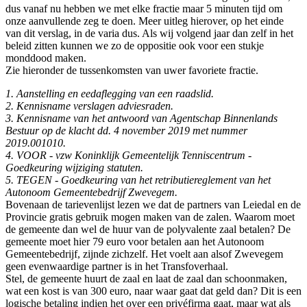
dus vanaf nu hebben we met elke fractie maar 5 minuten tijd om
onze aanvullende zeg te doen. Meer uitleg hierover, op het einde
van dit verslag, in de varia dus. Als wij volgend jaar dan zelf in het
beleid zitten kunnen we zo de oppositie ook voor een stukje
monddood maken.
Zie hieronder de tussenkomsten van uwer favoriete fractie.
1. Aanstelling en eedaflegging van een raadslid.
2. Kennisname verslagen adviesraden.
3. Kennisname van het antwoord van Agentschap Binnenlands
Bestuur op de klacht dd. 4 november 2019 met nummer
2019.001010.
4. VOOR - vzw Koninklijk Gemeentelijk Tenniscentrum -
Goedkeuring wijziging statuten.
5. TEGEN - Goedkeuring van het retributiereglement van het
Autonoom Gemeentebedrijf Zwevegem.
Bovenaan de tarievenlijst lezen we dat de partners van Leiedal en de
Provincie gratis gebruik mogen maken van de zalen. Waarom moet
de gemeente dan wel de huur van de polyvalente zaal betalen? De
gemeente moet hier 79 euro voor betalen aan het Autonoom
Gemeentebedrijf, zijnde zichzelf. Het voelt aan alsof Zwevegem
geen evenwaardige partner is in het Transfoverhaal.
Stel, de gemeente huurt de zaal en laat de zaal dan schoonmaken,
wat een kost is van 300 euro, naar waar gaat dat geld dan? Dit is een
logische betaling indien het over een privéfirma gaat, maar wat als