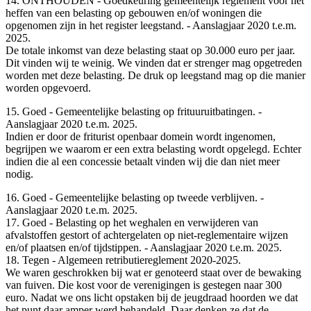
14. ONTHOUDEN - Goedkeuring gemeentelijk reglement voor het
heffen van een belasting op gebouwen en/of woningen die
opgenomen zijn in het register leegstand. - Aanslagjaar 2020 t.e.m.
2025.
De totale inkomst van deze belasting staat op 30.000 euro per jaar.
Dit vinden wij te weinig. We vinden dat er strenger mag opgetreden
worden met deze belasting. De druk op leegstand mag op die manier
worden opgevoerd.
15. Goed - Gemeentelijke belasting op frituuruitbatingen. -
Aanslagjaar 2020 t.e.m. 2025.
Indien er door de friturist openbaar domein wordt ingenomen,
begrijpen we waarom er een extra belasting wordt opgelegd. Echter
indien die al een concessie betaalt vinden wij die dan niet meer
nodig.
16. Goed - Gemeentelijke belasting op tweede verblijven. -
Aanslagjaar 2020 t.e.m. 2025.
17. Goed - Belasting op het weghalen en verwijderen van
afvalstoffen gestort of achtergelaten op niet-reglementaire wijzen
en/of plaatsen en/of tijdstippen. - Aanslagjaar 2020 t.e.m. 2025.
18. Tegen - Algemeen retributiereglement 2020-2025.
We waren geschrokken bij wat er genoteerd staat over de bewaking
van fuiven. Die kost voor de verenigingen is gestegen naar 300
euro. Nadat we ons licht opstaken bij de jeugdraad hoorden we dat
het punt daar amper werd behandeld. Daar denken ze dat de