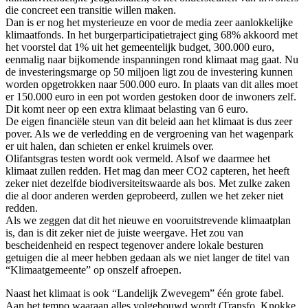
die concreet een transitie willen maken.
Dan is er nog het mysterieuze en voor de media zeer aanlokkelijke
klimaatfonds. In het burgerparticipatietraject ging 68% akkoord met
het voorstel dat 1% uit het gemeentelijk budget, 300.000 euro,
eenmalig naar bijkomende inspanningen rond klimaat mag gaat. Nu
de investeringsmarge op 50 miljoen ligt zou de investering kunnen
worden opgetrokken naar 500.000 euro. In plaats van dit alles moet
er 150.000 euro in een pot worden gestoken door de inwoners zelf.
Dit komt neer op een extra klimaat belasting van 6 euro.
De eigen financiële steun van dit beleid aan het klimaat is dus zeer
pover. Als we de verledding en de vergroening van het wagenpark
er uit halen, dan schieten er enkel kruimels over.
Olifantsgras testen wordt ook vermeld. Alsof we daarmee het
klimaat zullen redden. Het mag dan meer CO2 capteren, het heeft
zeker niet dezelfde biodiversiteitswaarde als bos. Met zulke zaken
die al door anderen werden geprobeerd, zullen we het zeker niet
redden.
Als we zeggen dat dit het nieuwe en vooruitstrevende klimaatplan
is, dan is dit zeker niet de juiste weergave. Het zou van
bescheidenheid en respect tegenover andere lokale besturen
getuigen die al meer hebben gedaan als we niet langer de titel van
“Klimaatgemeente” op onszelf afroepen.
Naast het klimaat is ook “Landelijk Zwevegem” één grote fabel.
Aan het tempo waaraan alles volgebouwd wordt (Transfo, Knokke,