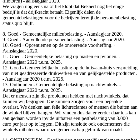
(motoren) - aanslagjaar 2020.
We vragen nog eens na of het klopt dat Bekaert nog het enige
bedrijf is dat drijfkracht betaalt. Eigenlijk dalen de
gemeentebelastingen voor de bedrijven terwijl de personenbelasting
status quo blijft.
8. Goed - Gemeentelijke milieubelasting. - Aanslagjaar 2020.
9. Goed - Aanvullende personenbelasting. - Aanslagjaar 2020.
10. Goed - Opcentiemen op de onroerende voorheffing. -
Aanslagjaar 2020.
11. Goed - Gemeentelijke belasting op masten en pylonen. -
Aanslagjaar 2020 t.e.m. 2025.
12. Goed - Gemeentelijke belasting op de huis-aan-huis verspreiding
van niet-geadresseerde drukwerken en van gelijkgestelde producten.
- Aanslagjaar 2020 t.e.m. 2025.
13. Onthouden - Gemeentelijke belasting op nachtwinkels. -
Aanslagjaar 2020 t.e.m. 2025.
Dat er mensen zijn die problemen hebben met nachtwinkels, dat
kunnen wij begrijpen. Die kunnen zorgen voor een bepaalde
overlast. We denken aan felle lichtreclames of mensen die buiten aan
de winkel blijven hangen. Wij vinden dus dat er eerder daar iets kan
aan gedaan worden ipv de uitbaters een pestbelasting van 3.000
euro per jaar op te leggen. Dit zijn tenslotte ook ondernemers die
winkels uitbaten waar onze gemeenschap gebruik van maakt.