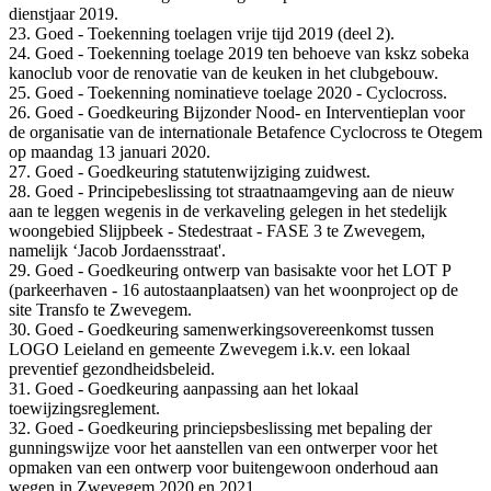
dienstjaar 2019.
23. Goed - Toekenning toelagen vrije tijd 2019 (deel 2).
24. Goed - Toekenning toelage 2019 ten behoeve van kskz sobeka
kanoclub voor de renovatie van de keuken in het clubgebouw.
25. Goed - Toekenning nominatieve toelage 2020 - Cyclocross.
26. Goed - Goedkeuring Bijzonder Nood- en Interventieplan voor
de organisatie van de internationale Betafence Cyclocross te Otegem
op maandag 13 januari 2020.
27. Goed - Goedkeuring statutenwijziging zuidwest.
28. Goed - Principebeslissing tot straatnaamgeving aan de nieuw
aan te leggen wegenis in de verkaveling gelegen in het stedelijk
woongebied Slijpbeek - Stedestraat - FASE 3 te Zwevegem,
namelijk ‘Jacob Jordaensstraat'.
29. Goed - Goedkeuring ontwerp van basisakte voor het LOT P
(parkeerhaven - 16 autostaanplaatsen) van het woonproject op de
site Transfo te Zwevegem.
30. Goed - Goedkeuring samenwerkingsovereenkomst tussen
LOGO Leieland en gemeente Zwevegem i.k.v. een lokaal
preventief gezondheidsbeleid.
31. Goed - Goedkeuring aanpassing aan het lokaal
toewijzingsreglement.
32. Goed - Goedkeuring princiepsbeslissing met bepaling der
gunningswijze voor het aanstellen van een ontwerper voor het
opmaken van een ontwerp voor buitengewoon onderhoud aan
wegen in Zwevegem 2020 en 2021.