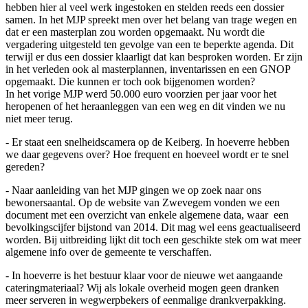
hebben hier al veel werk ingestoken en stelden reeds een dossier
samen. In het MJP spreekt men over het belang van trage wegen en
dat er een masterplan zou worden opgemaakt. Nu wordt die
vergadering uitgesteld ten gevolge van een te beperkte agenda. Dit
terwijl er dus een dossier klaarligt dat kan besproken worden. Er zijn
in het verleden ook al masterplannen, inventarissen en een GNOP
opgemaakt. Die kunnen er toch ook bijgenomen worden?
In het vorige MJP werd 50.000 euro voorzien per jaar voor het
heropenen of het heraanleggen van een weg en dit vinden we nu
niet meer terug.
- Er staat een snelheidscamera op de Keiberg. In hoeverre hebben
we daar gegevens over? Hoe frequent en hoeveel wordt er te snel
gereden?
- Naar aanleiding van het MJP gingen we op zoek naar ons
bewonersaantal. Op de website van Zwevegem vonden we een
document met een overzicht van enkele algemene data, waar
een
bevolkingscijfer bijstond van 2014. Dit mag wel eens geactualiseerd
worden. Bij uitbreiding lijkt dit toch een geschikte stek om wat meer
algemene info over de gemeente te verschaffen.
- In hoeverre is het bestuur klaar voor de nieuwe wet aangaande
cateringmateriaal? Wij als lokale overheid mogen geen dranken
meer serveren in wegwerpbekers of eenmalige drankverpakking.