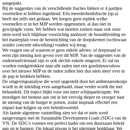
aangepakt.
Bij de suggesties van de verschillende fracties bleken er 4 partijen
voorstellen te hebben ingediend. Eén meerderheidsfractie (sp.a)
heeft dat zelfs niet gedaan. We kregen geen repliek welke
voorstellen er in het MJP werden opgenomen, al dan niet in
gewijzigde vorm. We hebben wat moeten zoeken maar ook onze
stem werd toch blijkbaar voorzichtig aanhoort: de bosuitbreiding en
het masterplan voor de herinrichting van de dorpskernen (weliswaar
zonder concrete uitwerking) vonden wij terug.
We vragen ons af waarom er geen enkele advies- of dorpsraad er
eerst zijn mening kon geven over dit MJP. Van de suggesties van de
ouderenadviesraad zijn er ook slechts enkele omgezet. Er zal nu
worden rondgetrokken naar alle raden met een goednieuwsshow
over het nieuwe MJP en de raden zullen hier dus niets meer over in
de pap te brokken hebben.
De omgevingsanalyse die werd opgesteld door het ambtenarenkorps
wordt in de inleiding even aangehaald, maar verder wordt die niet
behandeld. Dit traject blijkt voor ons meer schijnparticiaptie. We
moedigen het bestuur aan om in het vervolg dieper en vroeger naar
de mening van de burger te polsen, zodat inspraak effectief een
impact kan krijgen op een beleidsvoorstel.
Als laatste algemene vaststelling zien we dat er niets werd
aangevangen met de Sustainable Development Goals (SDG) van de
VN. De SDG’s vormen een perfect kader om een duurzaam beleid
aan op te hangen. Op lokaal niveau is het uitermate bruikbaar. We