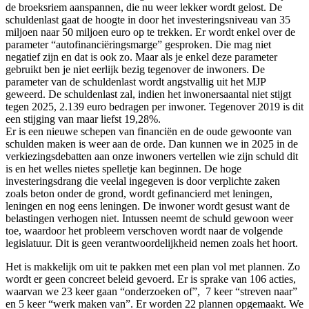
de broeksriem aanspannen, die nu weer lekker wordt gelost. De
schuldenlast gaat de hoogte in door het investeringsniveau van 35
miljoen naar 50 miljoen euro op te trekken. Er wordt enkel over de
parameter “autofinanciëringsmarge” gesproken. Die mag niet
negatief zijn en dat is ook zo. Maar als je enkel deze parameter
gebruikt ben je niet eerlijk bezig tegenover de inwoners. De
parameter van de schuldenlast wordt angstvallig uit het MJP
geweerd. De schuldenlast zal, indien het inwonersaantal niet stijgt
tegen 2025, 2.139 euro bedragen per inwoner. Tegenover 2019 is dit
een stijging van maar liefst 19,28%.
Er is een nieuwe schepen van financiën en de oude gewoonte van
schulden maken is weer aan de orde. Dan kunnen we in 2025 in de
verkiezingsdebatten aan onze inwoners vertellen wie zijn schuld dit
is en het welles nietes spelletje kan beginnen. De hoge
investeringsdrang die veelal ingegeven is door verplichte zaken
zoals beton onder de grond, wordt gefinancierd met leningen,
leningen en nog eens leningen. De inwoner wordt gesust want de
belastingen verhogen niet. Intussen neemt de schuld gewoon weer
toe, waardoor het probleem verschoven wordt naar de volgende
legislatuur. Dit is geen verantwoordelijkheid nemen zoals het hoort.
Het is makkelijk om uit te pakken met een plan vol met plannen. Zo
wordt er geen concreet beleid gevoerd. Er is sprake van 106 acties,
waarvan we 23 keer gaan “onderzoeken of”,
7 keer “streven naar”
en 5 keer “werk maken van”. Er worden 22 plannen opgemaakt. We