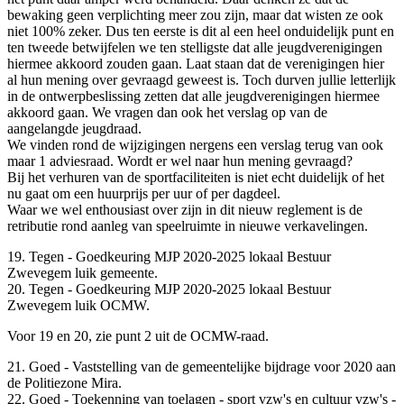
bewaking geen verplichting meer zou zijn, maar dat wisten ze ook
niet 100% zeker. Dus ten eerste is dit al een heel onduidelijk punt en
ten tweede betwijfelen we ten stelligste dat alle jeugdverenigingen
hiermee akkoord zouden gaan. Laat staan dat de verenigingen hier
al hun mening over gevraagd geweest is. Toch durven jullie letterlijk
in de ontwerpbeslissing zetten dat alle jeugdverenigingen hiermee
akkoord gaan. We vragen dan ook het verslag op van de
aangelangde jeugdraad.
We vinden rond de wijzigingen nergens een verslag terug van ook
maar 1 adviesraad. Wordt er wel naar hun mening gevraagd?
Bij het verhuren van de sportfaciliteiten is niet echt duidelijk of het
nu gaat om een huurprijs per uur of per dagdeel.
Waar we wel enthousiast over zijn in dit nieuw reglement is de
retributie rond aanleg van speelruimte in nieuwe verkavelingen.
19. Tegen - Goedkeuring MJP 2020-2025 lokaal Bestuur
Zwevegem luik gemeente.
20. Tegen - Goedkeuring MJP 2020-2025 lokaal Bestuur
Zwevegem luik OCMW.
Voor 19 en 20, zie punt 2 uit de OCMW-raad.
21. Goed - Vaststelling van de gemeentelijke bijdrage voor 2020 aan
de Politiezone Mira.
22. Goed - Toekenning van toelagen - sport vzw's en cultuur vzw's -