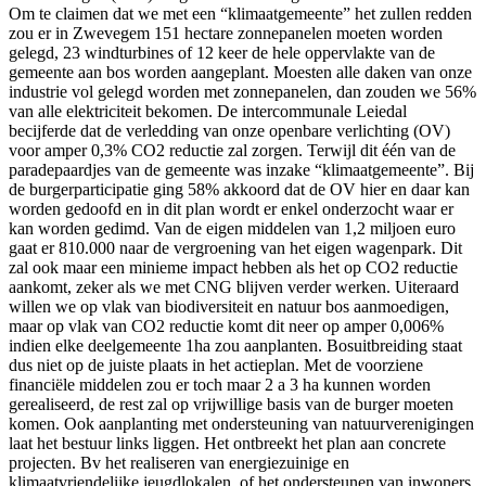
Om te claimen dat we met een “klimaatgemeente” het zullen redden
zou er in Zwevegem 151 hectare zonnepanelen moeten worden
gelegd, 23 windturbines of 12 keer de hele oppervlakte van de
gemeente aan bos worden aangeplant. Moesten alle daken van onze
industrie vol gelegd worden met zonnepanelen, dan zouden we 56%
van alle elektriciteit bekomen. De intercommunale Leiedal
becijferde dat de verledding van onze openbare verlichting (OV)
voor amper 0,3% CO2 reductie zal zorgen. Terwijl dit één van de
paradepaardjes van de gemeente was inzake “klimaatgemeente”. Bij
de burgerparticipatie ging 58% akkoord dat de OV hier en daar kan
worden gedoofd en in dit plan wordt er enkel onderzocht waar er
kan worden gedimd. Van de eigen middelen van 1,2 miljoen euro
gaat er 810.000 naar de vergroening van het eigen wagenpark. Dit
zal ook maar een minieme impact hebben als het op CO2 reductie
aankomt, zeker als we met CNG blijven verder werken. Uiteraard
willen we op vlak van biodiversiteit en natuur bos aanmoedigen,
maar op vlak van CO2 reductie komt dit neer op amper 0,006%
indien elke deelgemeente 1ha zou aanplanten. Bosuitbreiding staat
dus niet op de juiste plaats in het actieplan. Met de voorziene
financiële middelen zou er toch maar 2 a 3 ha kunnen worden
gerealiseerd, de rest zal op vrijwillige basis van de burger moeten
komen. Ook aanplanting met ondersteuning van natuurverenigingen
laat het bestuur links liggen. Het ontbreekt het plan aan concrete
projecten. Bv het realiseren van energiezuinige en
klimaatvriendelijke jeugdlokalen, of het ondersteunen van inwoners