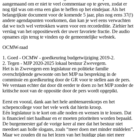
aangemaand om er niet te veel commentaar op te geven, zodat er
nog tijd was om erna een glas te heffen op het eindejaar. Als het
belangrijkste document voor de komende 5 jaar, plus nog eens 37(!)
andere agendapunten voorkomen, dan kan je wel eens verwachten
dat we toch wel vertrokken waren voor een recordeditie. Ziehier het
verslag van het oppositiewerk der uwer favoriete fractie. De audio
opnames zijn terug te vinden op de gemeentelijke webstek.
OCMW-raad
1. Goed - OCMW - goedkeuring budgetwijziging 2019-2.
2. Tegen - MJP 2020-2025 lokaal bestuur Zwevegem.
Het is in Zwevegem een legislatuur en politieke familie
overschrijdende gewoonte om het MJP na bespreking in de
commissie en goedkeuring door de GR voor te stellen aan de pers.
We verstaan echter dat door dit eerder te doen zo het MJP zonder de
kritische noot van de oppositie door de pers wordt opgepikt.
Eerst en vooral, dank aan het hele ambtenarenkorps en het
schepencollege voor het vele werk dat hierin kroop.
Eén legislatuur is te kort om alle noden en wensen in te lossen. Dat
is financieel niet haalbaar en er moeten prioriteiten worden bepaald.
De burgemeester gaf de vorige keer al mee dat het bestuur niet
meedoet aan holle slogans, zoals “meer doen met minder middelen”.
Maar we zouden dit na het lezen van het huidige plan niet meer