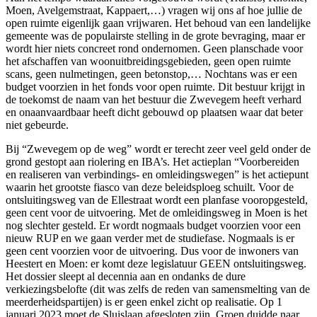
Moen, Avelgemstraat, Kappaert,…) vragen wij ons af hoe jullie de
open ruimte eigenlijk gaan vrijwaren. Het behoud van een landelijke
gemeente was de populairste stelling in de grote bevraging, maar er
wordt hier niets concreet rond ondernomen. Geen planschade voor
het afschaffen van woonuitbreidingsgebieden, geen open ruimte
scans, geen nulmetingen, geen betonstop,… Nochtans was er een
budget voorzien in het fonds voor open ruimte. Dit bestuur krijgt in
de toekomst de naam van het bestuur die Zwevegem heeft verhard
en onaanvaardbaar heeft dicht gebouwd op plaatsen waar dat beter
niet gebeurde.
Bij “Zwevegem op de weg” wordt er terecht zeer veel geld onder de
grond gestopt aan riolering en IBA’s. Het actieplan “Voorbereiden
en realiseren van verbindings- en omleidingswegen” is het actiepunt
waarin het grootste fiasco van deze beleidsploeg schuilt. Voor de
ontsluitingsweg van de Ellestraat wordt een planfase vooropgesteld,
geen cent voor de uitvoering. Met de omleidingsweg in Moen is het
nog slechter gesteld. Er wordt nogmaals budget voorzien voor een
nieuw RUP en we gaan verder met de studiefase. Nogmaals is er
geen cent voorzien voor de uitvoering. Dus voor de inwoners van
Heestert en Moen: er komt deze legislatuur GEEN ontsluitingsweg.
Het dossier sleept al decennia aan en ondanks de dure
verkiezingsbelofte (dit was zelfs de reden van samensmelting van de
meerderheidspartijen) is er geen enkel zicht op realisatie. Op 1
januari 2023 moet de Sluislaan afgesloten zijn. Groen duidde naar