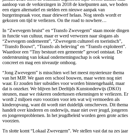
aanloop van de verkiezingen in 2018 de knelpunten aan, we boden
een eigen alternatief en stelden een nieuwe aanpak van
burgerinspraak voor, maar driewerf helaas. Nog steeds wordt er
gekozen om tijd te verliezen. On the road to nowhere…
In “Zwevegem bruist” en “Transfo Zwevegem” staan mooie dingen
in functie van cultuur, maar er werd verwezen naar slogans als
“Zwevegem onderneemt”, “Zwevegem cultureel en toeristisch”,
”Transfo Bouwt”, “Transfo als beleving” en “Transfo exploiteert”.
Waardoor een “Tiny bestuurt een gemeente” gevoel ontstaat. De
ondersteuning van lokaal ondernemingsschap is ook weinig
concreet en mag een niveautje omhoog.
“Jong Zwevegem” is misschien wel het meest mysterieuze thema
van het MJP. We gaan een school bouwen, maar weten nog niet
waar. Er zouden hier subsidies voor worden binnengehaald, maar
dat is onzeker. We blijven het Deeltijds Kunstonderwijs (DKO)
steunen, maar we riskeren ondertussen erkenningen te verliezen. Er
wordt 2 miljoen euro voorzien voor iets wat wij vermoeden als
kinderopvang, want dit wordt niet duidelijk omschreven. Dit thema
handelt over kinderen en onderwijs, maar niet over jeugd, jongeren
en jongerenproblemen. In het jeugdbeleid worden geen grote acties
voorzien.
Tn slotte komt “Lokaal Zwevegem”. We stellen vast dat na zes jaar