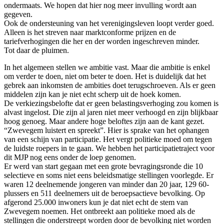
ondermaats. We hopen dat hier nog meer invulling wordt aan
gegeven.
Ook de ondersteuning van het verenigingsleven loopt verder goed.
Alleen is het streven naar marktconforme prijzen en de
tariefverhogingen die her en der worden ingeschreven minder.
Tot daar de pluimen.
In het algemeen stellen we ambitie vast. Maar die ambitie is enkel
om verder te doen, niet om beter te doen. Het is duidelijk dat het
gebrek aan inkomsten de ambities doet terugschroeven. Als er geen
middelen zijn kan je niet echt scherp uit de hoek komen.
De verkiezingsbelofte dat er geen belastingsverhoging zou komen is
alvast ingelost. Die zijn al jaren niet meer verhoogd en zijn blijkbaar
hoog genoeg. Maar andere hoge beloftes zijn aan de kant gezet.
“Zwevegem luistert en spreekt”. Hier is sprake van het ophangen
van een schijn van participatie. Het vergt politieke moed om tegen
de luidste roepers in te gaan. We hebben het participatietraject voor
dit MJP nog eens onder de loep genomen.
Er werd van start gegaan met een grote bevragingsronde die 10
selectieve en soms niet eens beleidsmatige stellingen voorlegde. Er
waren 12 deelnemende jongeren van minder dan 20 jaar, 129 60-
plussers en 511 deelnemers uit de beroepsactieve bevolking. Op
afgerond 25.000 inwoners kun je dat niet echt de stem van
Zwevegem noemen. Het ontbreekt aan politieke moed als de
stellingen die onderstreept worden door de bevolking niet worden