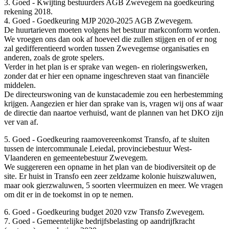
3. Goed - Kwijting bestuurders AGB Zwevegem na goedkeuring
rekening 2018.
4. Goed - Goedkeuring MJP 2020-2025 AGB Zwevegem.
De huurtarieven moeten volgens het bestuur markconform worden.
We vroegen ons dan ook af hoeveel die zullen stijgen en of er nog
zal gedifferentieerd worden tussen Zwevegemse organisaties en
anderen, zoals de grote spelers.
Verder in het plan is er sprake van wegen- en rioleringswerken,
zonder dat er hier een opname ingeschreven staat van financiële
middelen.
De directeurswoning van de kunstacademie zou een herbestemming
krijgen. Aangezien er hier dan sprake van is, vragen wij ons af waar
de directie dan naartoe verhuisd, want de plannen van het DKO zijn
ver van af.
5. Goed - Goedkeuring raamovereenkomst Transfo, af te sluiten
tussen de intercommunale Leiedal, provinciebestuur West-
Vlaanderen en gemeentebestuur Zwevegem.
We suggereren een opname in het plan van de biodiversiteit op de
site. Er huist in Transfo een zeer zeldzame kolonie huiszwaluwen,
maar ook gierzwaluwen, 5 soorten vleermuizen en meer. We vragen
om dit er in de toekomst in op te nemen.
6. Goed - Goedkeuring budget 2020 vzw Transfo Zwevegem.
7. Goed - Gemeentelijke bedrijfsbelasting op aandrijfkracht