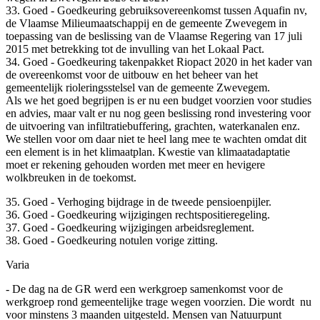
33. Goed - Goedkeuring gebruiksovereenkomst tussen Aquafin nv,
de Vlaamse Milieumaatschappij en de gemeente Zwevegem in
toepassing van de beslissing van de Vlaamse Regering van 17 juli
2015 met betrekking tot de invulling van het Lokaal Pact.
34. Goed - Goedkeuring takenpakket Riopact 2020 in het kader van
de overeenkomst voor de uitbouw en het beheer van het
gemeentelijk rioleringsstelsel van de gemeente Zwevegem.
Als we het goed begrijpen is er nu een budget voorzien voor studies
en advies, maar valt er nu nog geen beslissing rond investering voor
de uitvoering van infiltratiebuffering, grachten, waterkanalen enz.
We stellen voor om daar niet te heel lang mee te wachten omdat dit
een element is in het klimaatplan. Kwestie van klimaatadaptatie
moet er rekening gehouden worden met meer en hevigere
wolkbreuken in de toekomst.
35. Goed - Verhoging bijdrage in de tweede pensioenpijler.
36. Goed - Goedkeuring wijzigingen rechtspositieregeling.
37. Goed - Goedkeuring wijzigingen arbeidsreglement.
38. Goed - Goedkeuring notulen vorige zitting.
Varia
- De dag na de GR werd een werkgroep samenkomst voor de
werkgroep rond gemeentelijke trage wegen voorzien. Die wordt
nu
voor minstens 3 maanden uitgesteld. Mensen van Natuurpunt