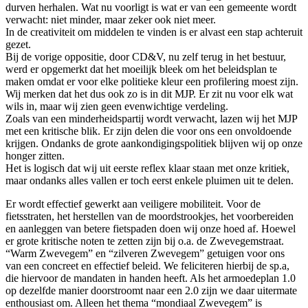
durven herhalen. Wat nu voorligt is wat er van een gemeente wordt
verwacht: niet minder, maar zeker ook niet meer.
In de creativiteit om middelen te vinden is er alvast een stap achteruit
gezet.
Bij de vorige oppositie, door CD&V, nu zelf terug in het bestuur,
werd er opgemerkt dat het moeilijk bleek om het beleidsplan te
maken omdat er voor elke politieke kleur een profilering moest zijn.
Wij merken dat het dus ook zo is in dit MJP. Er zit nu voor elk wat
wils in, maar wij zien geen evenwichtige verdeling.
Zoals van een minderheidspartij wordt verwacht, lazen wij het MJP
met een kritische blik. Er zijn delen die voor ons een onvoldoende
krijgen. Ondanks de grote aankondigingspolitiek blijven wij op onze
honger zitten.
Het is logisch dat wij uit eerste reflex klaar staan met onze kritiek,
maar ondanks alles vallen er toch eerst enkele pluimen uit te delen.
Er wordt effectief gewerkt aan veiligere mobiliteit. Voor de
fietsstraten, het herstellen van de moordstrookjes, het voorbereiden
en aanleggen van betere fietspaden doen wij onze hoed af. Hoewel
er grote kritische noten te zetten zijn bij o.a. de Zwevegemstraat.
“Warm Zwevegem” en “zilveren Zwevegem” getuigen voor ons
van een concreet en effectief beleid. We feliciteren hierbij de sp.a,
die hiervoor de mandaten in handen heeft. Als het armoedeplan 1.0
op dezelfde manier doorstroomt naar een 2.0 zijn we daar uitermate
enthousiast om. Alleen het thema “mondiaal Zwevegem” is