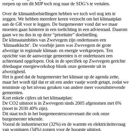
roepen op om dit MJP toch nog naar de SDG’s te vertalen.
Over de klimaatdoelstellingen hebben we toch wel nog iets te
zeggen. We hebben meerdere keren verzocht om het klimaatplan
aan de GR voor te leggen. De burgemeester vond dat we maar
moesten gaan luisteren in een toelichting in een adviesraad. Daarom
gaan we nu dus in op deze “prioritaire” doelstelling.
De klimaatambities van Zwevegem zijn ondertussen een
‘klimaatklucht’. De voorbije jaren was Zwevegem de grote
afwezige in regionale klimaat- en energie werkgroepen. Ten
opzichte van de aanwezige gemeenten is er ondertussen een
achterstand opgelopen. Ook in de specifiek op Zwevegem gerichte
driedaagse energieworkshop blonk onze gemeente uit in
afwezigheid.
Het is goed dat de burgemeester het klimaat op de agenda zette,
maar het wordt tijd dat er uit een ander vaatje wordt getapt, zodat we
tenminste op het niveau geraken van andere meer vooruitstrevende
gemeenten.
Kort enkele cijfers uit het klimaatplan:
De CO2 uitstoot is in Zwevegem sinds 2005 afgenomen met 6%
(moet in 2030 40% zijn).
Dit staat toch in het burgemeestersconvenant die ook onze
burgemeester tekende.
Vooral de industriesector (32%) en de warmte en elektriciteitsvraag
van woningen (34%) zorgen voor de hoogste uitstoot.