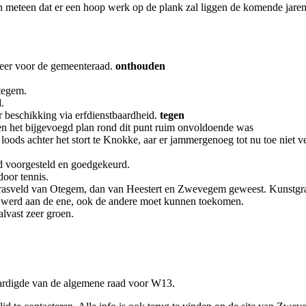
ten meteen dat er een hoop werk op de plank zal liggen de komende jar
eer voor de gemeenteraad.
onthouden
Otegem.
.
r beschikking via erfdienstbaardheid.
tegen
en het bijgevoegd plan rond dit punt ruim onvoldoende was
ds achter het stort te Knokke, aar er jammergenoeg tot nu toe niet v
d voorgesteld en goedgekeurd.
door tennis.
grasveld van Otegem, dan van Heestert en Zwevegem geweest. Kunstgras
d werd aan de ene, ook de andere moet kunnen toekomen.
alvast zeer groen.
aardigde van de algemene raad voor W13.