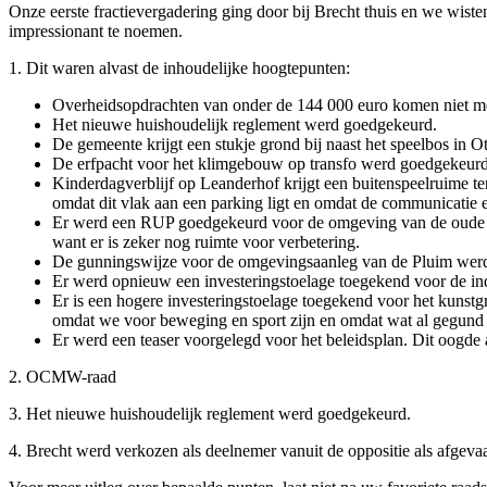
Onze eerste fractievergadering ging door bij Brecht thuis en we wis
impressionant te noemen.
1. Dit waren alvast de inhoudelijke hoogtepunten:
Overheidsopdrachten van onder de 144 000 euro komen niet m
Het nieuwe huishoudelijk reglement werd goedgekeurd.
De gemeente krijgt een stukje grond bij naast het speelbos in 
De erfpacht voor het klimgebouw op transfo werd goedgekeurd
Kinderdagverblijf op Leanderhof krijgt een buitenspeelruime te
omdat dit vlak aan een parking ligt en omdat de communicatie 
Er werd een RUP goedgekeurd voor de omgeving van de oude loo
want er is zeker nog ruimte voor verbetering.
De gunningswijze voor de omgevingsaanleg van de Pluim wer
Er werd opnieuw een investeringstoelage toegekend voor de in
Er is een hogere investeringstoelage toegekend voor het kunst
omdat we voor beweging en sport zijn en omdat wat al gegun
Er werd een teaser voorgelegd voor het beleidsplan. Dit oogde 
2. OCMW-raad
3. Het nieuwe huishoudelijk reglement werd goedgekeurd.
4. Brecht werd verkozen als deelnemer vanuit de oppositie als afgev