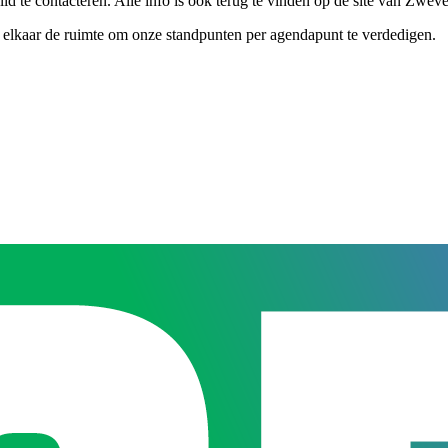
slid te contacteren. Alle info is ook terug te vinden op de site van Zwe
 elkaar de ruimte om onze standpunten per agendapunt te verdedigen.