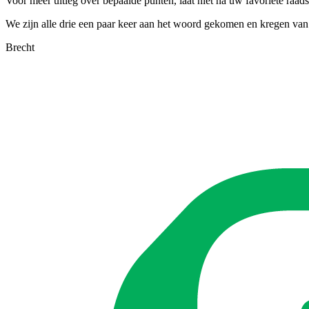
Voor meer uitleg over bepaalde punten, laat niet na uw favoriete raad
We zijn alle drie een paar keer aan het woord gekomen en kregen van
Brecht