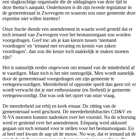
een slagkrachtige organisatie die de uitdagingen van deze tijd in
deze thema’s aanpakt. Ondertussen is dit zijn tweede legislatuur in
de gemeenteraad in Zwevegem en waarom zou onze gemeente deze
expertise niet willen inzetten?
Onze fractie diende een amendement in waarin werd gesteld dat er
toch iemand van Zwevegem voor het bestuursorgaan zou worden
voorgedragen. Geef toe: als je kan kiezen tussen ‘niemand
voordragen’ en ‘iemand met ervaring en kennis van zaken
voordragen’, dan zou die keuze toch makkelijk te maken moeten
zijn?
Het is natuurlijk eerder ongewoon om iemand van de minderheid af
te vaardigen. Maar toch is het niet onmogelijk. Men wordt namelijk
door de gemeenteraad voorgedragen om zijn gemeente te
vertegenwoordigen. Meerderheid of oppositie speelt dan geen rol: er
wordt verwacht dat je met enthousiasme (en fierheid) je gemeente
vertegenwoordigt. Dat was ook het opzet van onze vraag.
De meerderheid zat erbij en keek ernaar. De zitting van de
gemeenteraad werd geschorst. De meerderheidsfracties CD&V en
N-VA moesten kunnen nadenken over het voorstel. Na de schorsing
werd er gestemd over het amendement. Eénparig werd akkoord
gegaan om toch iemand voor te stellen voor het bestuursorgaan. En
al heel snel kwam de aap uit de mouw. No way, dat er iemand uit de