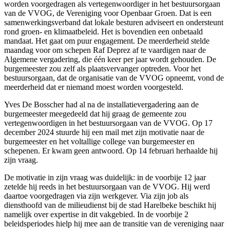
worden voorgedragen als vertegenwoordiger in het bestuursorgaan
van de VVOG, de Vereniging voor Openbaar Groen. Dat is een
samenwerkingsverband dat lokale besturen adviseert en ondersteunt
rond groen- en klimaatbeleid. Het is bovendien een onbetaald
mandaat. Het gaat om puur engagement. De meerderheid stelde
maandag voor om schepen Raf Deprez af te vaardigen naar de
Algemene vergadering, die één keer per jaar wordt gehouden. De
burgemeester zou zelf als plaatsvervanger optreden. Voor het
bestuursorgaan, dat de organisatie van de VVOG opneemt, vond de
meerderheid dat er niemand moest worden voorgesteld.
Yves De Bosscher had al na de installatievergadering aan de
burgemeester meegedeeld dat hij graag de gemeente zou
vertegenwoordigen in het bestuursorgaan van de VVOG. Op 17
december 2024 stuurde hij een mail met zijn motivatie naar de
burgemeester en het voltallige college van burgemeester en
schepenen. Er kwam geen antwoord. Op 14 februari herhaalde hij
zijn vraag.
De motivatie in zijn vraag was duidelijk: in de voorbije 12 jaar
zetelde hij reeds in het bestuursorgaan van de VVOG. Hij werd
daartoe voorgedragen via zijn werkgever. Via zijn job als
diensthoofd van de milieudienst bij de stad Harelbeke beschikt hij
namelijk over expertise in dit vakgebied. In de voorbije 2
beleidsperiodes hielp hij mee aan de transitie van de vereniging naar