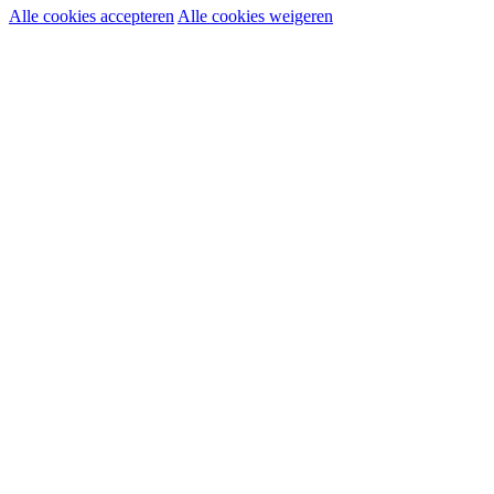
Alle cookies accepteren
Alle cookies weigeren
Noodzakelijke cookies:
Functionele en analytische cookies:
Marketingcookies: